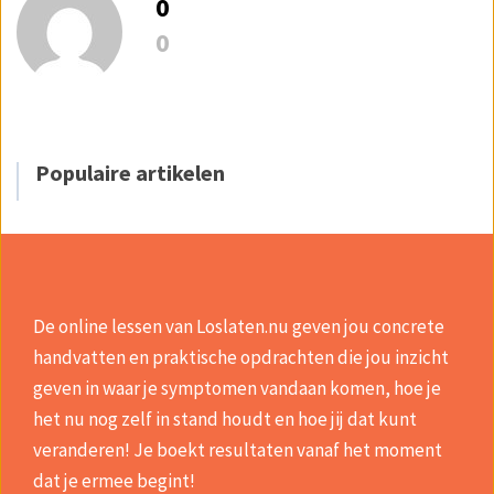
0
0
Populaire artikelen
De online lessen van Loslaten.nu geven jou concrete
handvatten en praktische opdrachten die jou inzicht
geven in waar je symptomen vandaan komen, hoe je
het nu nog zelf in stand houdt en hoe jij dat kunt
veranderen! Je boekt resultaten vanaf het moment
dat je ermee begint!