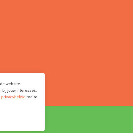
 de website.
 bij jouw interesses.
s
privacybeleid
toe te