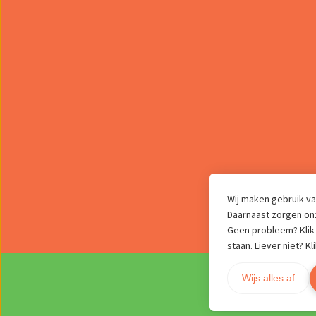
Wij maken gebruik va
Daarnaast zorgen onze
Geen probleem? Klik 
staan. Liever niet? Kl
Wijs alles af