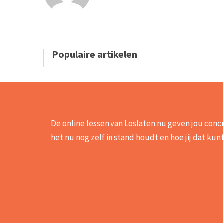
Populaire artikelen
De online lessen van Loslaten.nu geven jou con
het nu nog zelf in stand houdt en hoe jij dat k