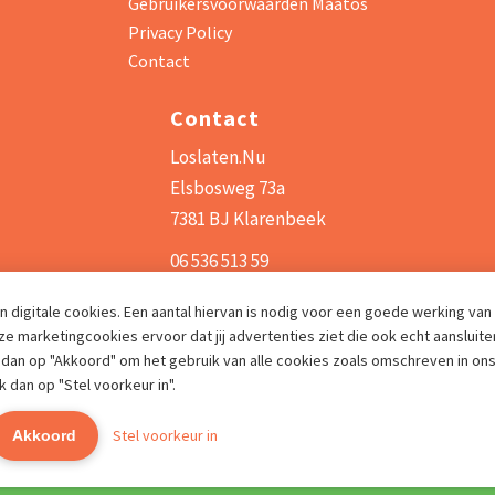
Gebruikersvoorwaarden Maatos
Privacy Policy
Contact
Contact
Loslaten.Nu
Elsbosweg 73a
7381 BJ Klarenbeek
06 536 513 59
info@loslaten.nu
n digitale cookies. Een aantal hiervan is nodig voor een goede werking van
 marketingcookies ervoor dat jij advertenties ziet die ook echt aansluiten
dan op "Akkoord" om het gebruik van alle cookies zoals omschreven in on
ik dan op "Stel voorkeur in".
Stel voorkeur in
Akkoord
© 2026 - Loslaten.NU - Powered by
Maatos