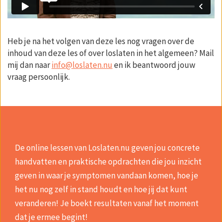
Heb je na het volgen van deze les nog vragen over de
inhoud van deze les of over loslaten in het algemeen? Mail
mij dan naar
info@loslaten.nu
en ik beantwoord jouw
vraag persoonlijk.
De online lessen van Loslaten.nu geven jou concrete
handvatten en praktische opdrachten die jou inzicht
geven in waar je symptomen vandaan komen, hoe je
het nu nog zelf in stand houdt en hoe jij dat kunt
veranderen! Je boekt resultaten vanaf het moment
dat je ermee begint!